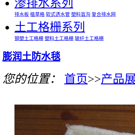
渗排水系列
排水板
植草格
软式透水管
塑料盲沟
复合排水网
土工格栅系列
钢塑土工格栅
塑料土工格栅
玻纤土工格栅
膨润土防水毯
您的位置：
首页
>>
产品