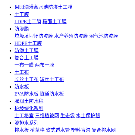
果园滴灌蓄水池防渗土工膜
土工膜
LDPE土工膜
糙面土工膜
防渗膜
垃圾填埋场防渗膜
水产养殖防渗膜
沼气池防渗膜
HDPE土工膜
防渗土工膜
复合土工膜
一布一膜
两布一膜
土工布
长丝土工布
短丝土工布
防水板
EVA防水板
隧道防水板
膨润土防水毯
护坡绿化系列
土工格室
三维植被网
生态袋
水土保护毯
渗排水系列
排水板
植草格
软式透水管
塑料盲沟
复合排水网