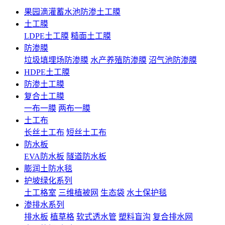
果园滴灌蓄水池防渗土工膜
土工膜
LDPE土工膜
糙面土工膜
防渗膜
垃圾填埋场防渗膜
水产养殖防渗膜
沼气池防渗膜
HDPE土工膜
防渗土工膜
复合土工膜
一布一膜
两布一膜
土工布
长丝土工布
短丝土工布
防水板
EVA防水板
隧道防水板
膨润土防水毯
护坡绿化系列
土工格室
三维植被网
生态袋
水土保护毯
渗排水系列
排水板
植草格
软式透水管
塑料盲沟
复合排水网